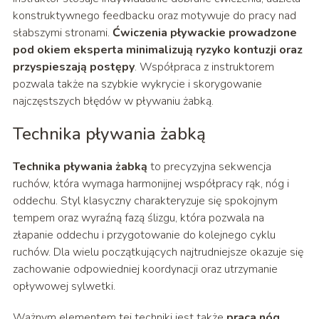
konstruktywnego feedbacku oraz motywuje do pracy nad
słabszymi stronami.
Ćwiczenia pływackie prowadzone
pod okiem eksperta minimalizują ryzyko kontuzji oraz
przyspieszają postępy
. Współpraca z instruktorem
pozwala także na szybkie wykrycie i skorygowanie
najczęstszych błędów w pływaniu żabką.
Technika pływania żabką
Technika pływania żabką
to precyzyjna sekwencja
ruchów, która wymaga harmonijnej współpracy rąk, nóg i
oddechu. Styl klasyczny charakteryzuje się spokojnym
tempem oraz wyraźną fazą ślizgu, która pozwala na
złapanie oddechu i przygotowanie do kolejnego cyklu
ruchów. Dla wielu początkujących najtrudniejsze okazuje się
zachowanie odpowiedniej koordynacji oraz utrzymanie
opływowej sylwetki.
Ważnym elementem tej techniki jest także
praca nóg
.