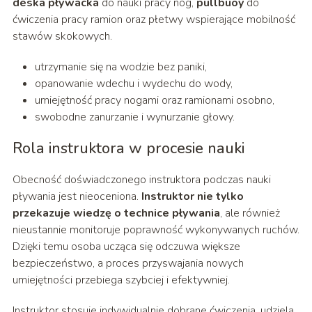
deska pływacka
do nauki pracy nóg,
pullbuoy
do
ćwiczenia pracy ramion oraz płetwy wspierające mobilność
stawów skokowych.
utrzymanie się na wodzie bez paniki,
opanowanie wdechu i wydechu do wody,
umiejętność pracy nogami oraz ramionami osobno,
swobodne zanurzanie i wynurzanie głowy.
Rola instruktora w procesie nauki
Obecność doświadczonego instruktora podczas nauki
pływania jest nieoceniona.
Instruktor nie tylko
przekazuje wiedzę o technice pływania
, ale również
nieustannie monitoruje poprawność wykonywanych ruchów.
Dzięki temu osoba ucząca się odczuwa większe
bezpieczeństwo, a proces przyswajania nowych
umiejętności przebiega szybciej i efektywniej.
Instruktor stosuje indywidualnie dobrane ćwiczenia, udziela