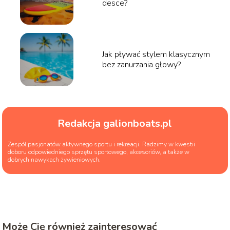
desce?
Jak pływać stylem klasycznym
bez zanurzania głowy?
Redakcja galionboats.pl
Zespół pasjonatów aktywnego sportu i rekreacji. Radzimy w kwestii
doboru odpowiedniego sprzętu sportowego, akcesoriów, a także w
dobrych nawykach żywieniowych.
Może Cię również zainteresować