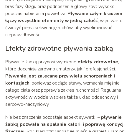
brak fazy ślizgu oraz podnoszenie głowy zbyt wysoko
podczas nabierania powietrza.
Pływanie całym kraulem
łączy wszystkie elementy w jedną całość
, więc warto
ćwiczyć pełną sekwencję ruchów, aby wyeliminować
nieprawidłowości.
Efekty zdrowotne pływania żabką
Pływanie żabką przynosi wymierne
efekty zdrowotne
,
które doceniają zarówno amatorzy, jak i profesjonaliści.
Pływanie jest zalecane przy wielu schorzeniach i
kontuzjach
, ponieważ odciąża stawy, wzmacnia mięśnie
całego ciała oraz poprawia zakres ruchomości. Regularna
aktywność w wodzie wspiera także układ oddechowy i
sercowo-naczyniowy.
Nie bez znaczenia pozostaje aspekt sylwetki –
pływanie
żabką pozwala na spalanie kalorii i poprawę kondycji
fizycznej
. Styl klasyczny angażuje mięśnie grzbietu, ramion,