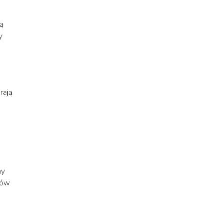
ą
y
rają
ny
sów