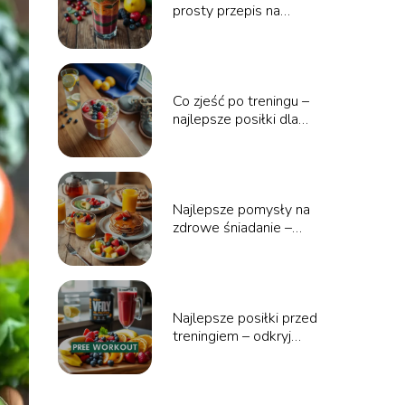
prosty przepis na
zdrowie i energię
Co zjeść po treningu –
najlepsze posiłki dla
szybkiej regeneracji
Najlepsze pomysły na
zdrowe śniadanie –
odkryj smakowite
opcje!
Najlepsze posiłki przed
treningiem – odkryj
idealne dania na
energię i wyniki