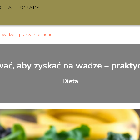
DIETA
PORADY
a wadze – praktyczne menu
ać, aby zyskać na wadze – prakt
Dieta