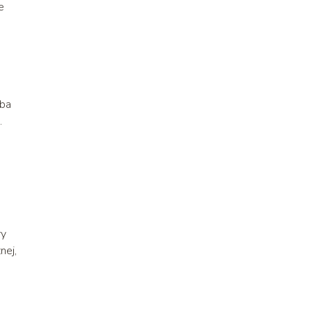
e
oba
.
ry
nej,