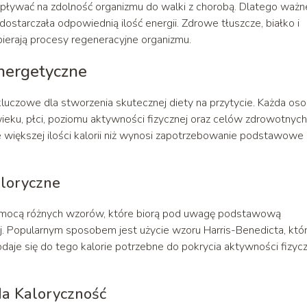
wpływać na zdolność organizmu do walki z chorobą. Dlatego ważn
dostarczała odpowiednią ilość energii. Zdrowe tłuszcze, białko i
erają procesy regeneracyjne organizmu.
nergetyczne
luczowe dla stworzenia skutecznej diety na przytycie. Każda os
eku, płci, poziomu aktywności fizycznej oraz celów zdrowotnych
 większej ilości kalorii niż wynosi zapotrzebowanie podstawowe
loryczne
omocą różnych wzorów, które biorą pod uwagę podstawową
j. Popularnym sposobem jest użycie wzoru Harris-Benedicta, któ
daje się do tego kalorie potrzebne do pokrycia aktywności fizycz
a Kaloryczność