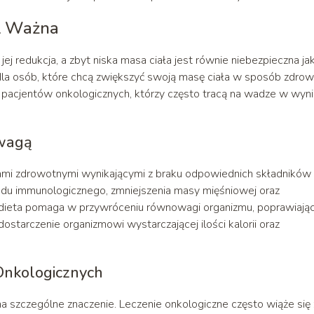
st Ważna
ej redukcja, a zbyt niska masa ciała jest równie niebezpieczna ja
 dla osób, które chcą zwiększyć swoją masę ciała w sposób zdrow
a pacjentów onkologicznych, którzy często tracą na wadze w wyn
owagą
ami zdrowotnymi wynikającymi z braku odpowiednich składników
adu immunologicznego, zmniejszenia masy mięśniowej oraz
 dieta pomaga w przywróceniu równowagi organizmu, poprawiają
ostarczenie organizmowi wystarczającej ilości kalorii oraz
Onkologicznych
a szczególne znaczenie. Leczenie onkologiczne często wiąże się 