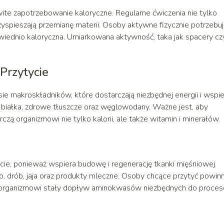
te zapotrzebowanie kaloryczne. Regularne ćwiczenia nie tylko
yspieszają przemianę materii. Osoby aktywne fizycznie potrzebuj
owiednio kaloryczna. Umiarkowana aktywność, taka jak spacery cz
Przytycie
sie makroskładników, które dostarczają niezbędnej energii i wspie
białka, zdrowe tłuszcze oraz węglowodany. Ważne jest, aby
ą organizmowi nie tylko kalorii, ale także witamin i minerałów.
ycie, ponieważ wspiera budowę i regenerację tkanki mięśniowej.
so, drób, jaja oraz produkty mleczne. Osoby chcące przytyć powin
ć organizmowi stały dopływ aminokwasów niezbędnych do proce