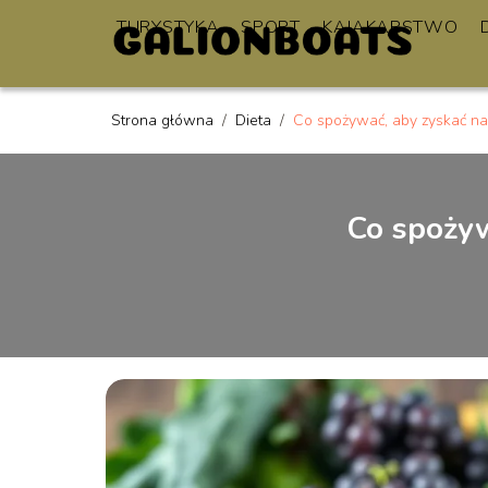
TURYSTYKA
SPORT
KAJAKARSTWO
Strona główna
/
Dieta
/
Co spożywać, aby zyskać n
Co spożyw