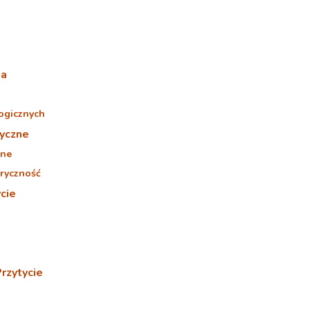
na
ogicznych
tyczne
zne
ryczność
cie
rzytycie