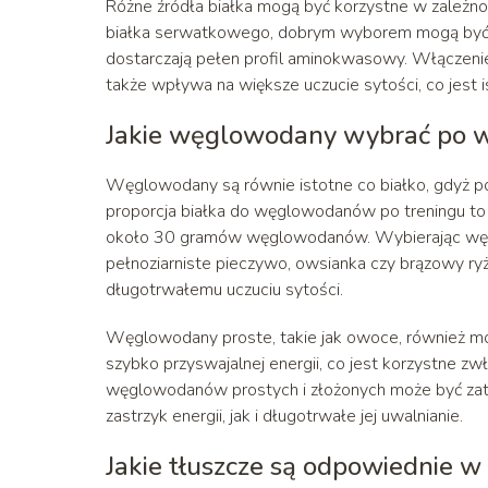
Różne źródła białka mogą być korzystne w zależnoś
białka serwatkowego, dobrym wyborem mogą być równ
dostarczają pełen profil aminokwasowy. Włączenie
także wpływa na większe uczucie sytości, co jest i
Jakie węglowodany wybrać po w
Węglowodany są równie istotne co białko, gdyż p
proporcja białka do węglowodanów po treningu to
około 30 gramów węglowodanów. Wybierając węglo
pełnoziarniste pieczywo, owsianka czy brązowy ryż.
długotrwałemu uczuciu sytości.
Węglowodany proste, takie jak owoce, również mo
szybko przyswajalnej energii, co jest korzystne z
węglowodanów prostych i złożonych może być zat
zastrzyk energii, jak i długotrwałe jej uwalnianie.
Jakie tłuszcze są odpowiednie 