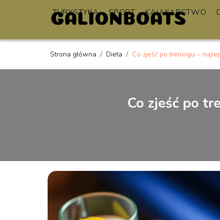
TURYSTYKA
SPORT
KAJAKARSTWO
Strona główna
/
Dieta
/
Co zjeść po treningu – najlep
Co zjeść po tr