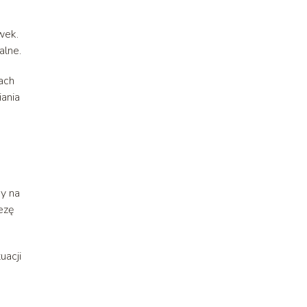
wek.
alne.
ach
iania
ny na
ezę
uacji