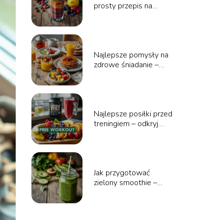
prosty przepis na
zdrowie i energię
Najlepsze pomysły na
zdrowe śniadanie –
odkryj smakowite
opcje!
Najlepsze posiłki przed
treningiem – odkryj
idealne dania na
energię i wyniki
Jak przygotować
zielony smoothie –
łatwy sposób na
zdrowie