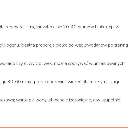
dla regeneracji mięśni; zaleca się 20-40 gramów białka, np. w
.
likogenu; idealna proporcja białka do węglowodanów po trenin
, awokado czy oliwy z oliwek, można spożywać w umiarkowanych
iągu 30-60 minut po zakończeniu ćwiczeń dla maksymalizacji
uczowa; warto pić wodę lub napoje izotoniczne, aby uzupełnić