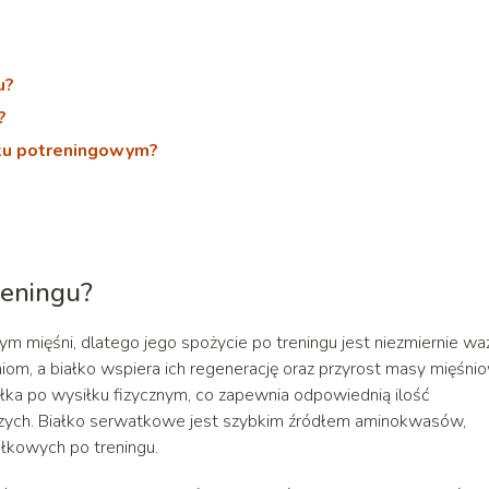
u?
?
łku potreningowym?
reningu?
 mięśni, dlatego jego spożycie po treningu jest niezmiernie wa
om, a białko wspiera ich regenerację oraz przyrost masy mięśnio
ka po wysiłku fizycznym, co zapewnia odpowiednią ilość
ch. Białko serwatkowe jest szybkim źródłem aminokwasów,
ałkowych po treningu.