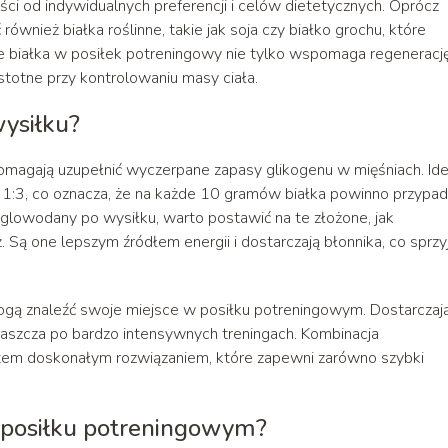
ci od indywidualnych preferencji i celów dietetycznych. Oprócz
ież białka roślinne, takie jak soja czy białko grochu, które
 białka w posiłek potreningowy nie tylko wspomaga regenerację
stotne przy kontrolowaniu masy ciała.
ysiłku?
omagają uzupełnić wyczerpane zapasy glikogenu w mięśniach. Ide
 1:3, co oznacza, że na każde 10 gramów białka powinno przypa
wodany po wysiłku, warto postawić na te złożone, jak
 Są one lepszym źródłem energii i dostarczają błonnika, co sprzy
gą znaleźć swoje miejsce w posiłku potreningowym. Dostarczaj
właszcza po bardzo intensywnych treningach. Kombinacja
em doskonałym rozwiązaniem, które zapewni zarówno szybki
w posiłku potreningowym?