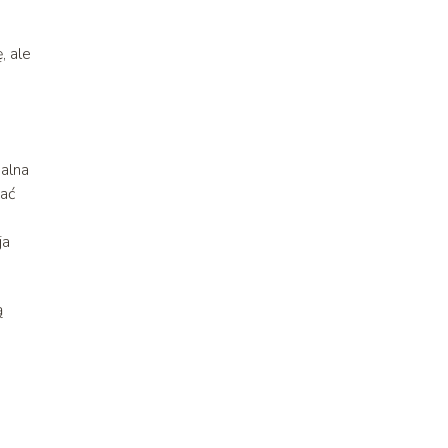
, ale
alna
dać
ja
ą