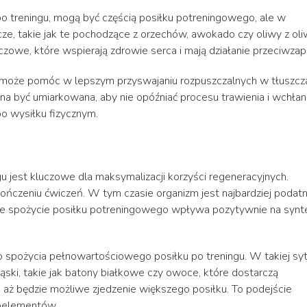
po treningu, mogą być częścią posiłku potreningowego, ale w
ze, takie jak te pochodzące z orzechów, awokado czy oliwy z oli
owe, które wspierają zdrowie serca i mają działanie przeciwzap
może pomóc w lepszym przyswajaniu rozpuszczalnych w tłuszcz
winna być umiarkowana, aby nie opóźniać procesu trawienia i wchłan
o wysiłku fizycznym.
 jest kluczowe dla maksymalizacji korzyści regeneracyjnych.
ończeniu ćwiczeń. W tym czasie organizm jest najbardziej podat
ne spożycie posiłku potreningowego wpływa pozytywnie na synt
spożycia pełnowartościowego posiłku po treningu. W takiej syt
ki, takie jak batony białkowe czy owoce, które dostarczą
ż będzie możliwe zjedzenie większego posiłku. To podejście
roelementów.