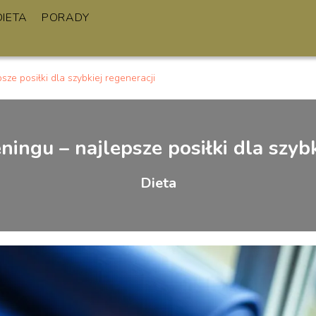
DIETA
PORADY
sze posiłki dla szybkiej regeneracji
eningu – najlepsze posiłki dla szybk
Dieta