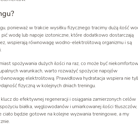
ingu?
ngu, ponieważ w trakcie wysiłku fizycznego tracimy dużą ilość wo
 pić wodę lub napoje izotoniczne, które dodatkowo dostarczają
magnez, wspierają równowagę wodno-elektrolitową organizmu i są
.
zamiast spożywania dużych ilości na raz, co może być niekomforto
ie upalnych warunkach, warto rozważyć spożycie napojów
 równowagę elektrolitową. Prawidłowa hydratacja wspiera nie ty
dajność fizyczną w kolejnych dniach treningu.
klucz do efektywnej regeneracji i osiągania zamierzonych celów
pożyciu białka, węglowodanów i umiarkowanej ilości tłuszczów,
ze ciało będzie gotowe na kolejne wyzwania treningowe, a my
znie.