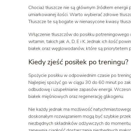
Chociaż tłuszcze nie są głównym źródłem energii 
umiarkowanej ilości. Warto wybierać zdrowe tłuszc
Tłuszcze te są bogate w nienasycone kwasy tłuszcz
Włączenie tłuszczów do posiłku potreningowego 
witamin, takich jak A, D, E i K. Jednak ich ilość po
białek oraz węglowodanów, które są priorytetem p
Kiedy zjeść posiłek po treningu?
Spożycie posiłku w odpowiednim czasie po treningu
Najlepiej spożyć go w ciągu 30 do 60 minut po zak
odbudowę i uzupełnianie zapasów energii. Wczes
białek mięśniowych oraz regenerację glikogenu.
Nie każdy jednak ma możliwość natychmiastowego 
doskonałym rozwiązaniem mogą być szybkie przekąs
niezbędnych składników odżywczych do momentu, a
zapewnia ciągłość dostarczania niezbędnych mak