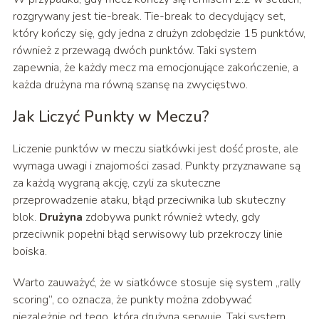
rozgrywany jest tie-break. Tie-break to decydujący set,
który kończy się, gdy jedna z drużyn zdobędzie 15 punktów,
również z przewagą dwóch punktów. Taki system
zapewnia, że każdy mecz ma emocjonujące zakończenie, a
każda drużyna ma równą szansę na zwycięstwo.
Jak Liczyć Punkty w Meczu?
Liczenie punktów w meczu siatkówki jest dość proste, ale
wymaga uwagi i znajomości zasad. Punkty przyznawane są
za każdą wygraną akcję, czyli za skuteczne
przeprowadzenie ataku, błąd przeciwnika lub skuteczny
blok.
Drużyna
zdobywa punkt również wtedy, gdy
przeciwnik popełni błąd serwisowy lub przekroczy linie
boiska.
Warto zauważyć, że w siatkówce stosuje się system „rally
scoring”, co oznacza, że punkty można zdobywać
niezależnie od tego, która drużyna serwuje. Taki system