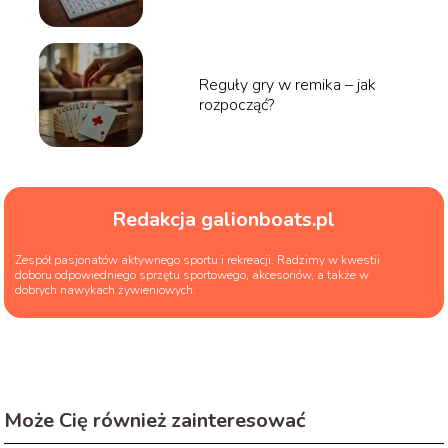
Reguły gry w remika – jak
rozpocząć?
Redakcja galionboats.pl
Zespół pasjonatów aktywnego sportu i rekreacji. Radzimy w kwestii
doboru odpowiedniego sprzętu sportowego, akcesoriów, a także w
dobrych nawykach żywieniowych.
Może Cię również zainteresować