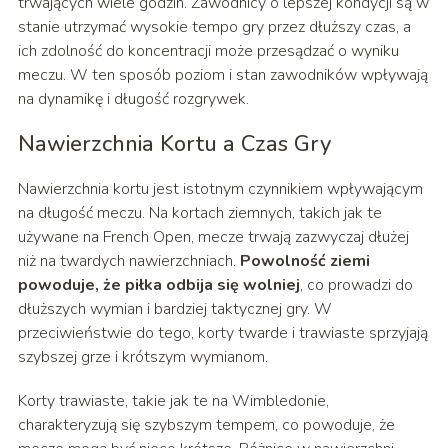
trwających wiele godzin. Zawodnicy o lepszej kondycji są w
stanie utrzymać wysokie tempo gry przez dłuższy czas, a
ich zdolność do koncentracji może przesądzać o wyniku
meczu. W ten sposób poziom i stan zawodników wpływają
na dynamikę i długość rozgrywek.
Nawierzchnia Kortu a Czas Gry
Nawierzchnia kortu jest istotnym czynnikiem wpływającym
na długość meczu. Na kortach ziemnych, takich jak te
używane na French Open, mecze trwają zazwyczaj dłużej
niż na twardych nawierzchniach.
Powolność ziemi
powoduje, że piłka odbija się wolniej
, co prowadzi do
dłuższych wymian i bardziej taktycznej gry. W
przeciwieństwie do tego, korty twarde i trawiaste sprzyjają
szybszej grze i krótszym wymianom.
Korty trawiaste, takie jak te na Wimbledonie,
charakteryzują się szybszym tempem, co powoduje, że