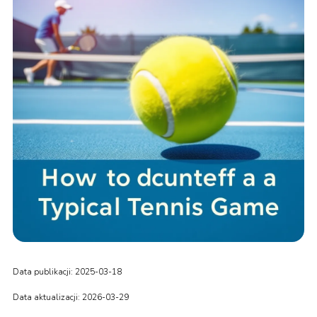
Data publikacji: 2025-03-18
Data aktualizacji: 2026-03-29