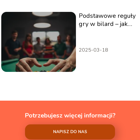
Podstawowe reguły
gry w bilard – jak
rozpocząć?
2025-03-18
Potrzebujesz więcej informacji?
NAPISZ DO NAS