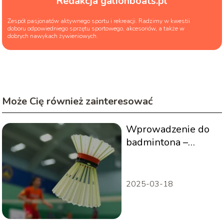
Redakcja galionboats.pl
Zespół pasjonatów aktywnego sportu i rekreacji. Radzimy w kwestii
doboru odpowiedniego sprzętu sportowego, akcesoriów, a także w
dobrych nawykach żywieniowych.
Może Cię również zainteresować
Wprowadzenie do
badmintona –
zrozumienie zasad
gry.
2025-03-18