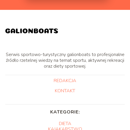
Serwis sportowo-turystyczny galionboats to profesjonalne
źródło rzetelnej wiedzy na temat sportu, aktywnej rekreacji
oraz diety sportowej.
REDAKCJA
KONTAKT
KATEGORIE:
DIETA
KAJAKARSTWO