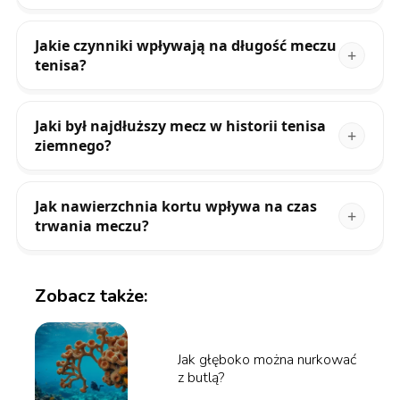
Jakie czynniki wpływają na długość meczu
tenisa?
Jaki był najdłuższy mecz w historii tenisa
ziemnego?
Jak nawierzchnia kortu wpływa na czas
trwania meczu?
Zobacz także:
Jak głęboko można nurkować
z butlą?