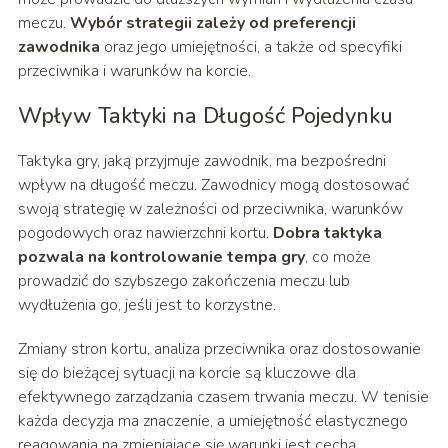
meczu.
Wybór strategii zależy od preferencji
zawodnika
oraz jego umiejętności, a także od specyfiki
przeciwnika i warunków na korcie.
Wpływ Taktyki na Długość Pojedynku
Taktyka gry, jaką przyjmuje zawodnik, ma bezpośredni
wpływ na długość meczu. Zawodnicy mogą dostosować
swoją strategię w zależności od przeciwnika, warunków
pogodowych oraz nawierzchni kortu.
Dobra taktyka
pozwala na kontrolowanie tempa gry
, co może
prowadzić do szybszego zakończenia meczu lub
wydłużenia go, jeśli jest to korzystne.
Zmiany stron kortu, analiza przeciwnika oraz dostosowanie
się do bieżącej sytuacji na korcie są kluczowe dla
efektywnego zarządzania czasem trwania meczu. W tenisie
każda decyzja ma znaczenie, a umiejętność elastycznego
reagowania na zmieniające się warunki jest cechą