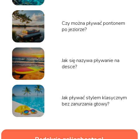
Czy można pływać pontonem
po jeziorze?
Jak się nazywa pływanie na
desce?
Jak pływać stylem klasycznym
bez zanurzania głowy?