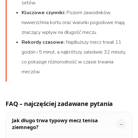
setów.
Kluczowe czynniki:
Poziom zawodników,
nawierzchnia kortu oraz warunki pogodowe mają
znaczący wpływ na długość meczu.
Rekordy czasowe:
Najdłuższy mecz trwał 11
godzin i 5 minut, a najkrótszy zaledwie 32 minuty,
co pokazuje różnorodność w czasie trwania
meczów.
FAQ – najczęściej zadawane pytania
Jak długo trwa typowy mecz tenisa
ziemnego?