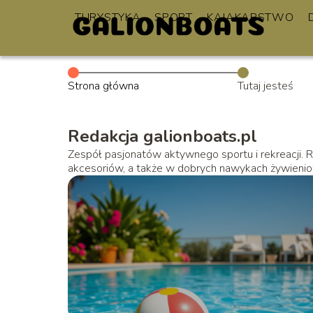
TURYSTYKA
SPORT
KAJAKARSTWO
Strona główna
Tutaj jesteś
Redakcja galionboats.pl
Zespół pasjonatów aktywnego sportu i rekreacji.
akcesoriów, a także w dobrych nawykach żywieni