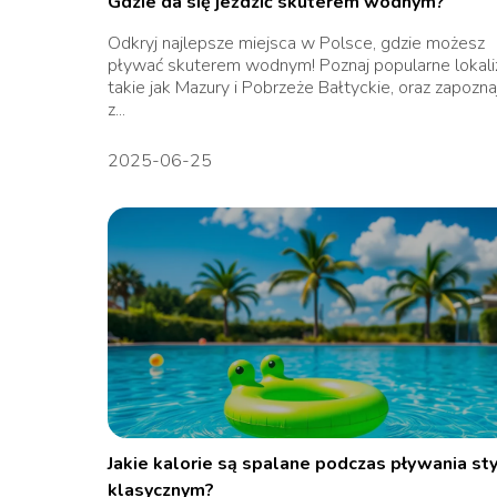
Gdzie da się jeździć skuterem wodnym?
Odkryj najlepsze miejsca w Polsce, gdzie możesz
pływać skuterem wodnym! Poznaj popularne lokaliz
takie jak Mazury i Pobrzeże Bałtyckie, oraz zapoznaj
z...
2025-06-25
Jakie kalorie są spalane podczas pływania st
klasycznym?