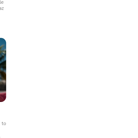
le
az
 to
.