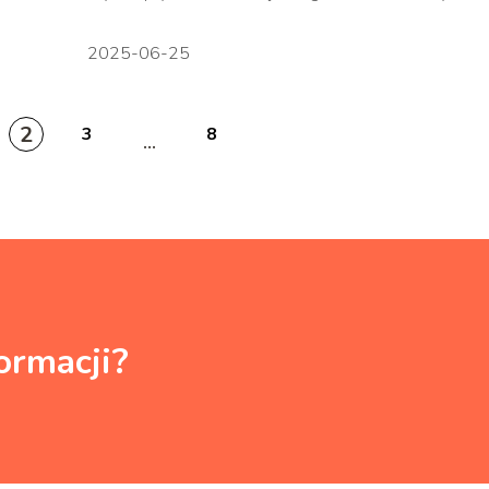
2025-06-25
2
3
8
...
ormacji?