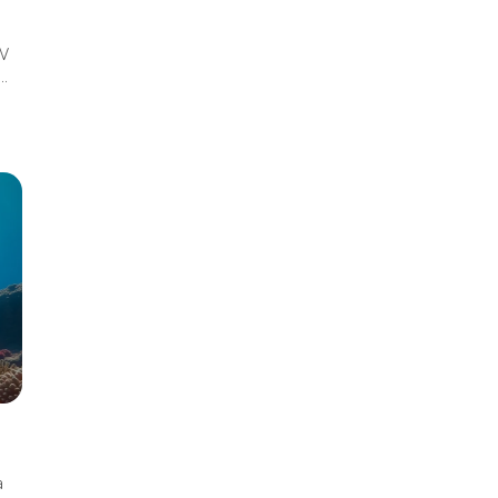
 W
..
a