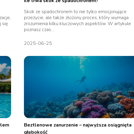
Ile trwa skok ze spadochronem?
Skok ze spadochronem to nie tylko emocjonujące
acje,
przeżycie, ale także złożony proces, który wymaga
 się
zrozumienia kilku kluczowych aspektów. W artykule
poznasz czas...
2025-06-25
ylem
Beztlenowe zanurzenie – najwyższa osiągnięta
głębokość